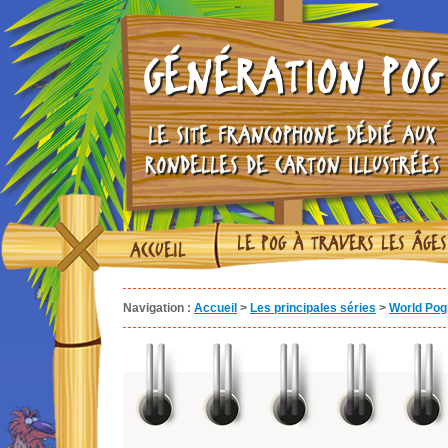
GÉNÉRATION POG
LE SITE FRANCOPHONE DÉDIÉ AUX
RONDELLES DE CARTON ILLUSTRÉES
LE POG À TRAVERS LES ÂGES
ACCUEIL
Navigation :
Accueil
>
Les principales séries
>
World Pog 