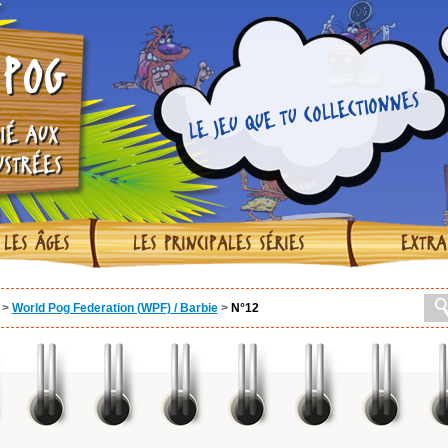
POG
LE JEU QUE TU COLLECTIONNES
IÉ AUX
USTRÉES
 LES ÂGES
LES PRINCIPALES SÉRIES
EXTRA
>
World Pog Federation (WPF) / Barbie
>
N°12