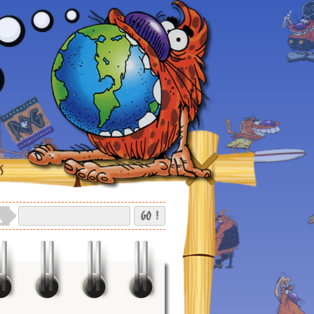
S
GO !