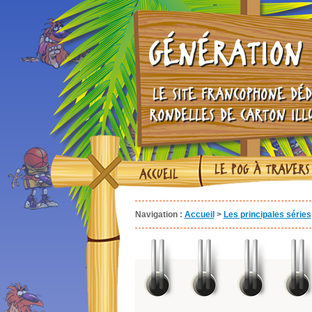
GÉNÉRATION 
LE SITE FRANCOPHONE DÉD
RONDELLES DE CARTON ILL
LE POG À TRAVERS
ACCUEIL
Navigation :
Accueil
>
Les principales séries