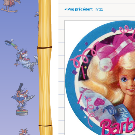
< Pog précédent : n°11