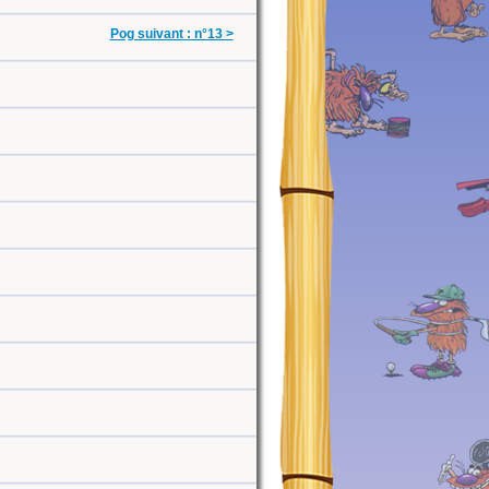
Pog suivant : n°13 >