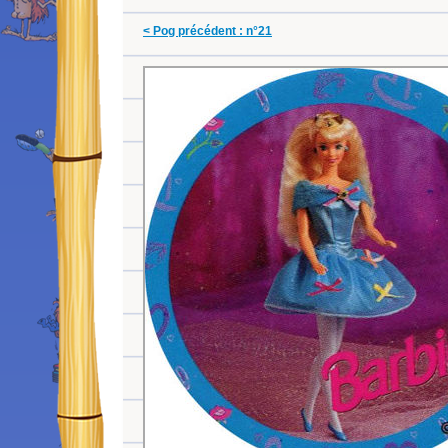
< Pog précédent : n°21