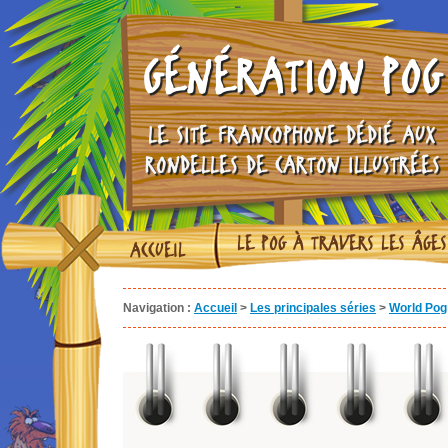
GÉNÉRATION POG
LE SITE FRANCOPHONE DÉDIÉ AUX
RONDELLES DE CARTON ILLUSTRÉES
LE POG À TRAVERS LES ÂGES
ACCUEIL
Navigation :
Accueil
>
Les principales séries
>
World Pog 