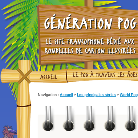
GÉNÉRATION POG
LE SITE FRANCOPHONE DÉDIÉ AUX
RONDELLES DE CARTON ILLUSTRÉES
LE POG À TRAVERS LES ÂGES
ACCUEIL
Navigation :
Accueil
>
Les principales séries
>
World Pog 