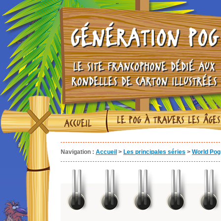
GÉNÉRATION POG
LE SITE FRANCOPHONE DÉDIÉ AUX
RONDELLES DE CARTON ILLUSTRÉES
LE POG À TRAVERS LES ÂGES
ACCUEIL
Navigation :
Accueil
>
Les principales séries
>
World Pog 