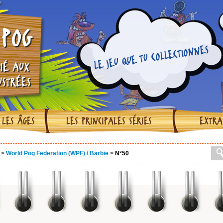
POG
LE JEU QUE TU COLLECTIONNES
IÉ AUX
USTRÉES
 LES ÂGES
LES PRINCIPALES SÉRIES
EXTRA
>
World Pog Federation (WPF) / Barbie
>
N°50