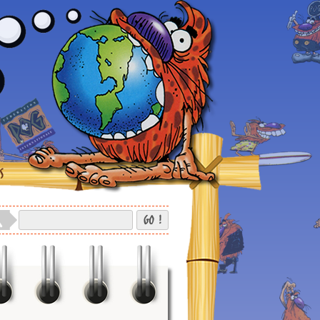
S
GO !