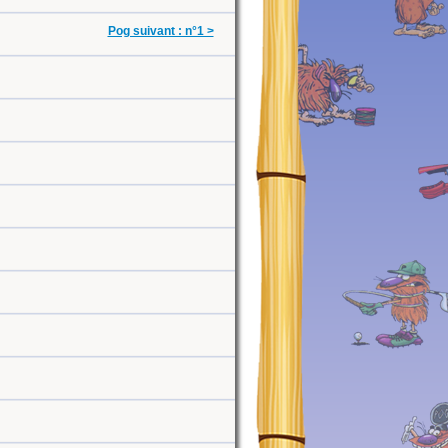
Pog suivant : n°1 >