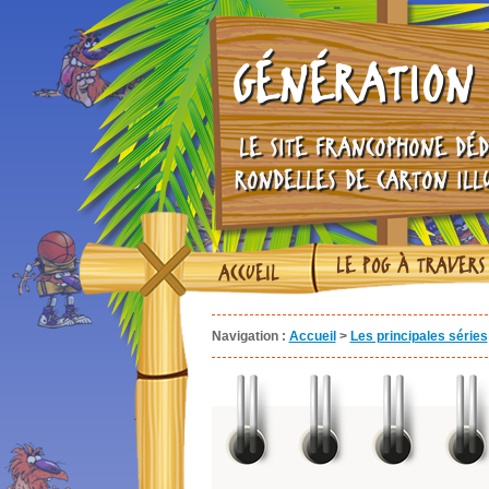
GÉNÉRATION 
LE SITE FRANCOPHONE DÉD
RONDELLES DE CARTON ILL
LE POG À TRAVERS
ACCUEIL
Navigation :
Accueil
>
Les principales séries