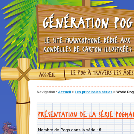
GÉNÉRATION POG
LE SITE FRANCOPHONE DÉDIÉ AUX
RONDELLES DE CARTON ILLUSTRÉES
LE POG À TRAVERS LES ÂGES
ACCUEIL
Navigation :
Accueil
>
Les principales séries
>
World Pog
PRÉSENTATION DE LA SÉRIE POGMAN
Nombre de Pogs dans la série :
9