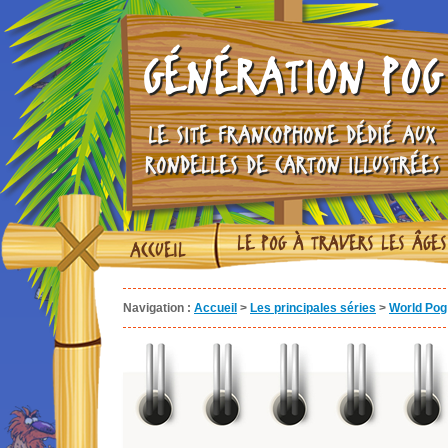
GÉNÉRATION POG
LE SITE FRANCOPHONE DÉDIÉ AUX
RONDELLES DE CARTON ILLUSTRÉES
LE POG À TRAVERS LES ÂGES
ACCUEIL
Navigation :
Accueil
>
Les principales séries
>
World Pog