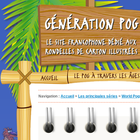
GÉNÉRATION POG
LE SITE FRANCOPHONE DÉDIÉ AUX
RONDELLES DE CARTON ILLUSTRÉES
LE POG À TRAVERS LES ÂGES
ACCUEIL
Navigation :
Accueil
>
Les principales séries
>
World Pog 