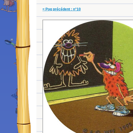
< Pog précédent : n°10