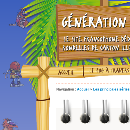
GÉNÉRATION 
LE SITE FRANCOPHONE DÉD
RONDELLES DE CARTON ILL
LE POG À TRAVERS
ACCUEIL
Navigation :
Accueil
>
Les principales séries