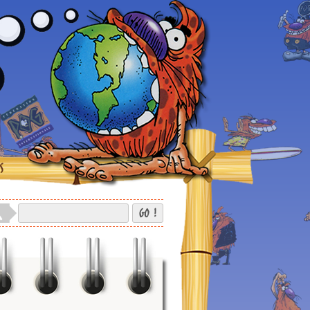
S
GO !