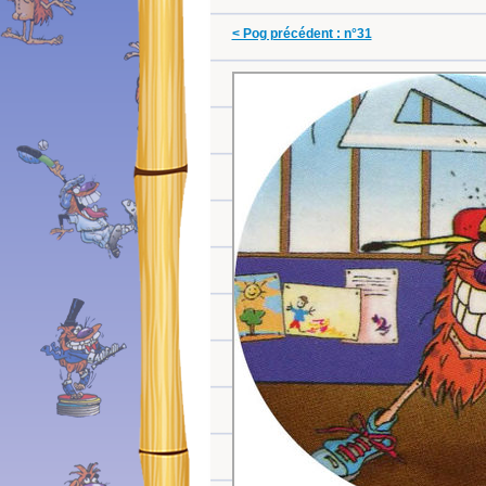
< Pog précédent : n°31