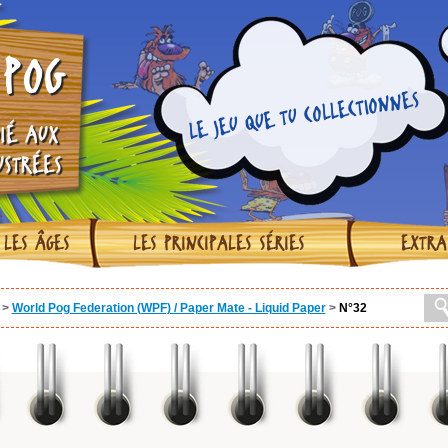
POG
LE JEU QUE TU COLLECTIONNES
IÉ AUX
USTRÉES
 LES ÂGES
LES PRINCIPALES SÉRIES
EXTRA
>
World Pog Federation (WPF) / Paper Mate - Liquid Paper
>
N°32