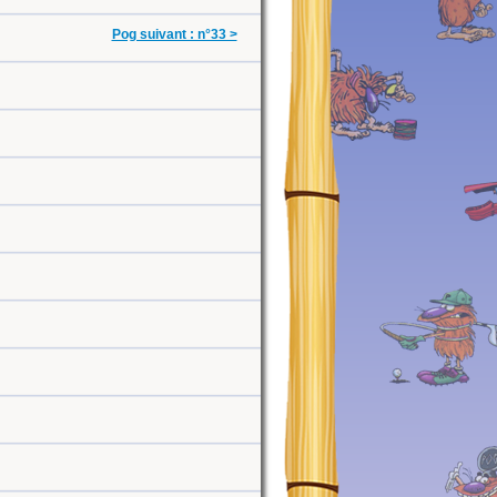
Pog suivant : n°33 >