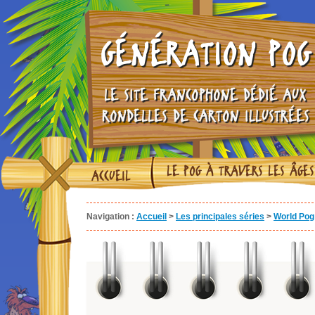
GÉNÉRATION POG
LE SITE FRANCOPHONE DÉDIÉ AUX
RONDELLES DE CARTON ILLUSTRÉES
LE POG À TRAVERS LES ÂGES
ACCUEIL
Navigation :
Accueil
>
Les principales séries
>
World Pog