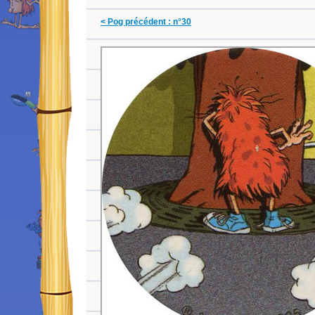
< Pog précédent : n°30