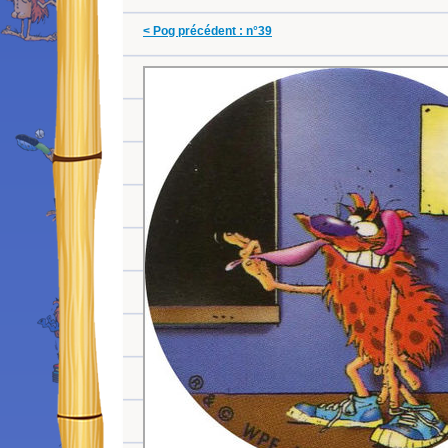
< Pog précédent : n°39