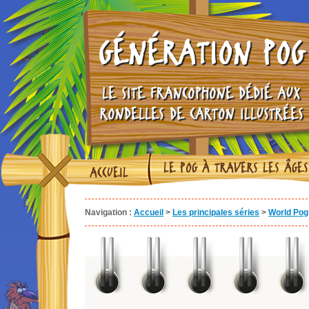
GÉNÉRATION POG
LE SITE FRANCOPHONE DÉDIÉ AUX
RONDELLES DE CARTON ILLUSTRÉES
LE POG À TRAVERS LES ÂGES
ACCUEIL
Navigation :
Accueil
>
Les principales séries
>
World Pog