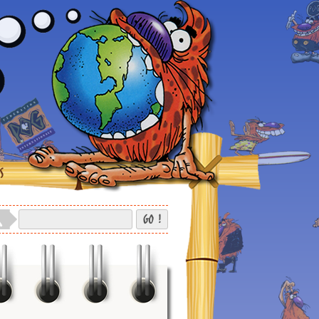
S
GO !