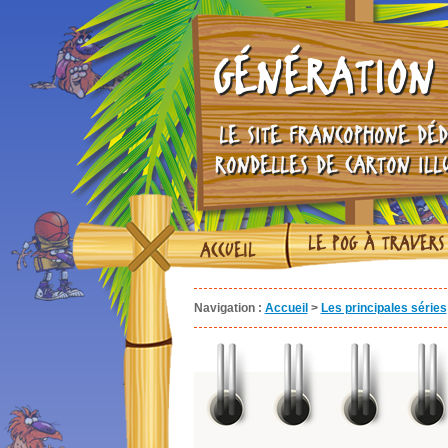
GÉNÉRATION 
LE SITE FRANCOPHONE DÉD
RONDELLES DE CARTON ILL
LE POG À TRAVERS
ACCUEIL
Navigation :
Accueil
>
Les principales séries