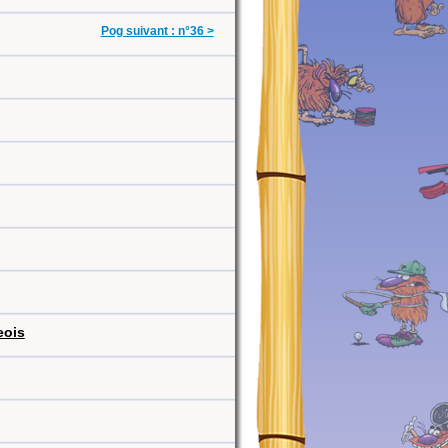
Pog suivant : n°36 >
eois