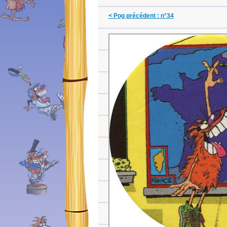
< Pog précédent : n°34