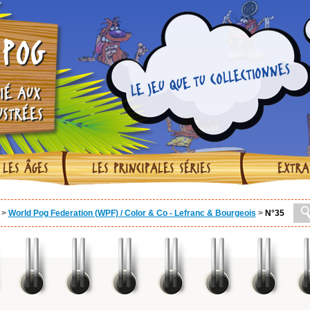
POG
LE JEU QUE TU COLLECTIONNES
IÉ AUX
USTRÉES
 LES ÂGES
LES PRINCIPALES SÉRIES
EXTRA
>
World Pog Federation (WPF) / Color & Co - Lefranc & Bourgeois
>
N°35