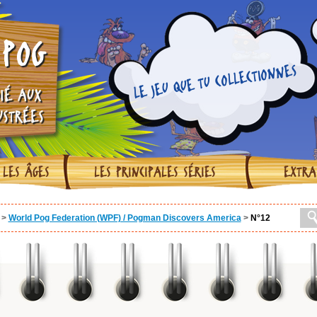
POG
LE JEU QUE TU COLLECTIONNES
IÉ AUX
USTRÉES
 LES ÂGES
LES PRINCIPALES SÉRIES
EXTRA
>
World Pog Federation (WPF) / Pogman Discovers America
>
N°12