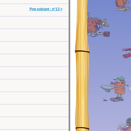
Pog suivant : n°13 >