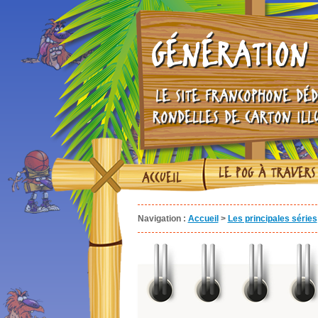
GÉNÉRATION 
LE SITE FRANCOPHONE DÉD
RONDELLES DE CARTON ILL
LE POG À TRAVERS
ACCUEIL
Navigation :
Accueil
>
Les principales séries