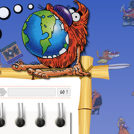
S
GO !