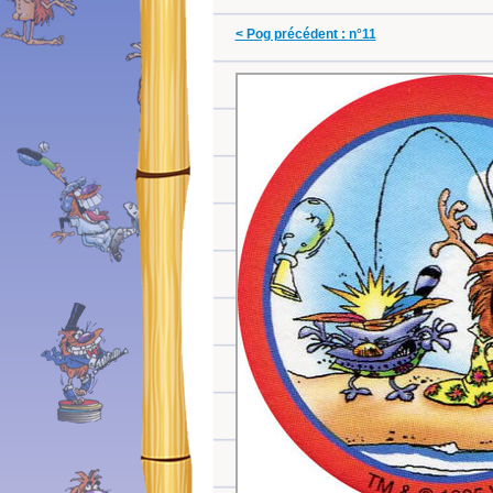
< Pog précédent : n°11