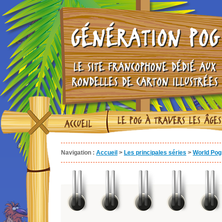
GÉNÉRATION POG
LE SITE FRANCOPHONE DÉDIÉ AUX
RONDELLES DE CARTON ILLUSTRÉES
LE POG À TRAVERS LES ÂGES
ACCUEIL
Navigation :
Accueil
>
Les principales séries
>
World Pog 