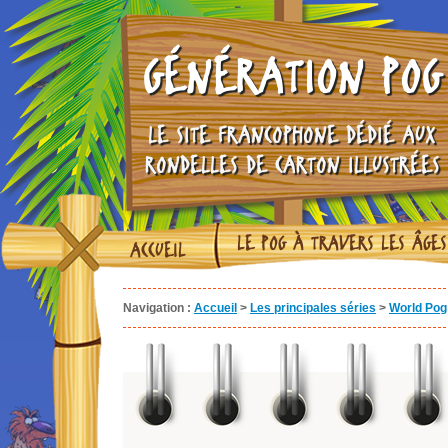
GÉNÉRATION POG
LE SITE FRANCOPHONE DÉDIÉ AUX
RONDELLES DE CARTON ILLUSTRÉES
LE POG À TRAVERS LES ÂGES
ACCUEIL
Navigation :
Accueil
>
Les principales séries
>
World Pog 