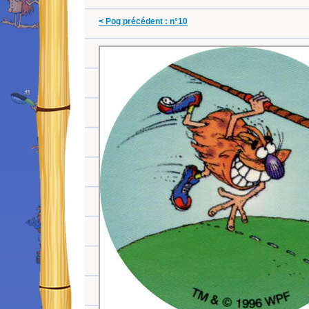
< Pog précédent : n°10