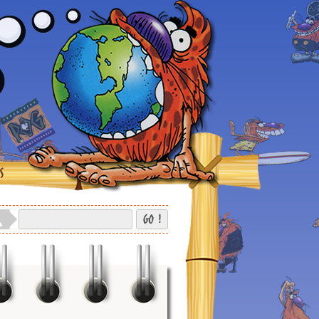
S
GO !