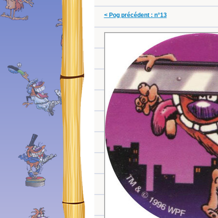
< Pog précédent : n°13