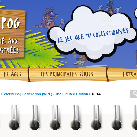
POG
LE JEU QUE TU COLLECTIONNES
IÉ AUX
USTRÉES
 LES ÂGES
LES PRINCIPALES SÉRIES
EXTRA
>
World Pog Federation (WPF) / The Limited Edition
>
N°14