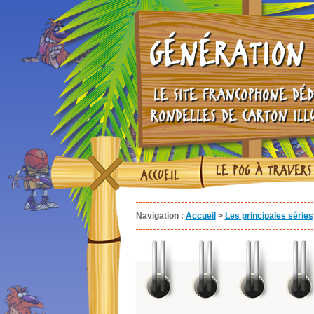
GÉNÉRATION 
LE SITE FRANCOPHONE DÉD
RONDELLES DE CARTON ILL
LE POG À TRAVERS
ACCUEIL
Navigation :
Accueil
>
Les principales séries