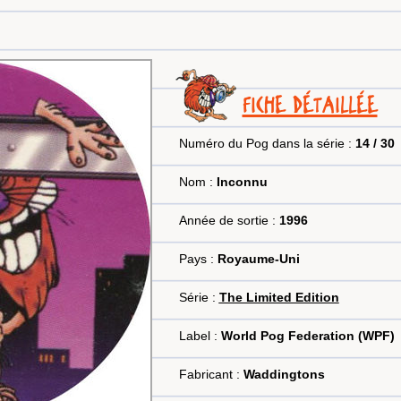
FICHE DÉTAILLÉE
Numéro du Pog dans la série :
14 / 30
Nom :
Inconnu
Année de sortie :
1996
Pays :
Royaume-Uni
Série :
The Limited Edition
Label :
World Pog Federation (WPF)
Fabricant :
Waddingtons