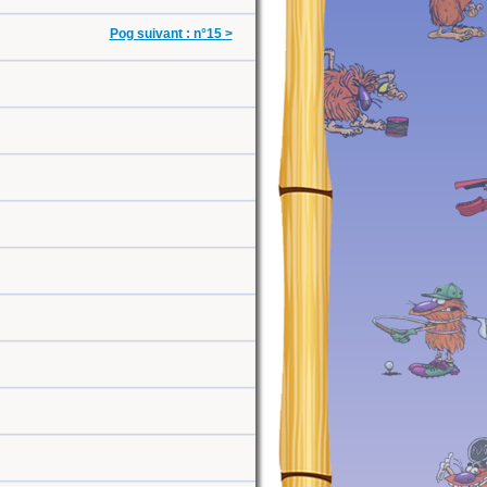
Pog suivant : n°15 >