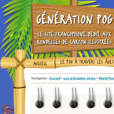
GÉNÉRATION POG
LE SITE FRANCOPHONE DÉDIÉ AUX
RONDELLES DE CARTON ILLUSTRÉES
LE POG À TRAVERS LES ÂGES
ACCUEIL
Navigation :
Accueil
>
Les principales séries
>
World Pog 