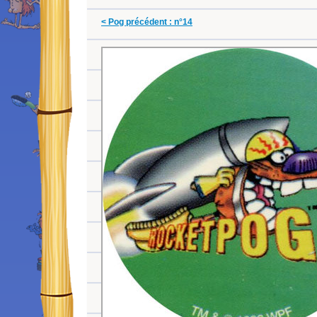
< Pog précédent : n°14