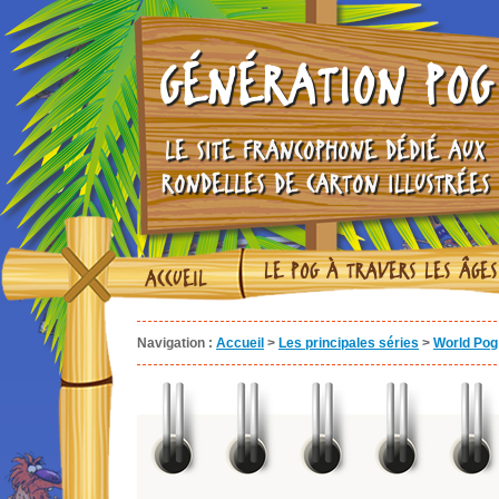
GÉNÉRATION POG
LE SITE FRANCOPHONE DÉDIÉ AUX
RONDELLES DE CARTON ILLUSTRÉES
LE POG À TRAVERS LES ÂGES
ACCUEIL
Navigation :
Accueil
>
Les principales séries
>
World Pog 