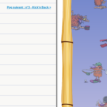
Pog suivant : n°3 - Kick'n Back >