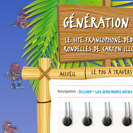
GÉNÉRATION 
LE SITE FRANCOPHONE DÉD
RONDELLES DE CARTON ILL
LE POG À TRAVERS
ACCUEIL
Navigation :
Accueil
>
Les principales séries