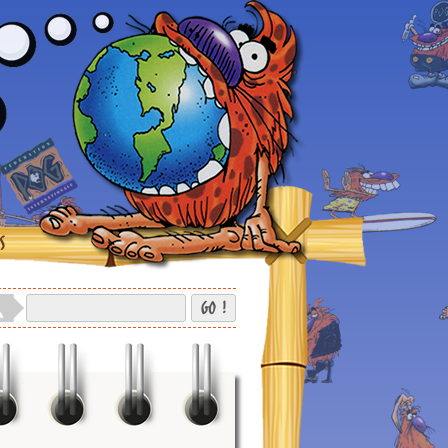
S
GO !