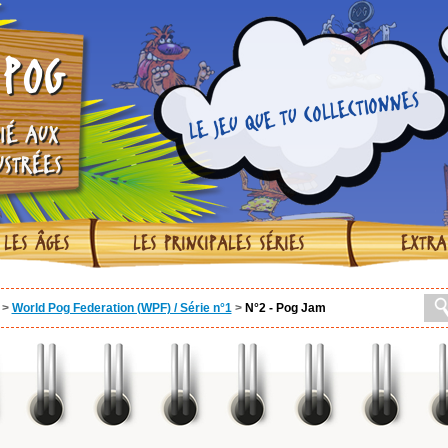
POG
LE JEU QUE TU COLLECTIONNES
IÉ AUX
USTRÉES
 LES ÂGES
LES PRINCIPALES SÉRIES
EXTRA
>
World Pog Federation (WPF) / Série n°1
>
N°2 - Pog Jam