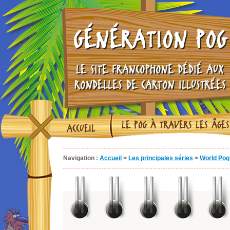
GÉNÉRATION POG
LE SITE FRANCOPHONE DÉDIÉ AUX
RONDELLES DE CARTON ILLUSTRÉES
LE POG À TRAVERS LES ÂGES
ACCUEIL
Navigation :
Accueil
>
Les principales séries
>
World Pog 