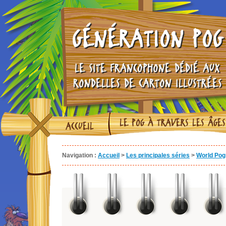
GÉNÉRATION POG
LE SITE FRANCOPHONE DÉDIÉ AUX
RONDELLES DE CARTON ILLUSTRÉES
LE POG À TRAVERS LES ÂGES
ACCUEIL
Navigation :
Accueil
>
Les principales séries
>
World Pog 