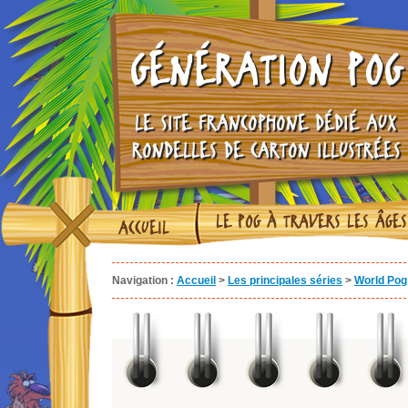
GÉNÉRATION POG
LE SITE FRANCOPHONE DÉDIÉ AUX
RONDELLES DE CARTON ILLUSTRÉES
LE POG À TRAVERS LES ÂGES
ACCUEIL
Navigation :
Accueil
>
Les principales séries
>
World Pog 