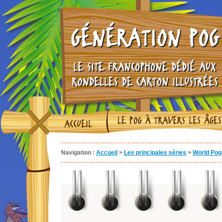
GÉNÉRATION POG
LE SITE FRANCOPHONE DÉDIÉ AUX
RONDELLES DE CARTON ILLUSTRÉES
LE POG À TRAVERS LES ÂGES
ACCUEIL
Navigation :
Accueil
>
Les principales séries
>
World Pog 