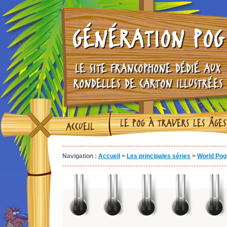
GÉNÉRATION POG
LE SITE FRANCOPHONE DÉDIÉ AUX
RONDELLES DE CARTON ILLUSTRÉES
LE POG À TRAVERS LES ÂGES
ACCUEIL
Navigation :
Accueil
>
Les principales séries
>
World Pog 