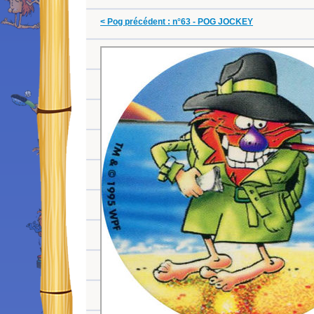
< Pog précédent : n°63 - POG JOCKEY