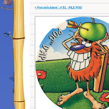
< Pog précédent : n°91 - PILE POG