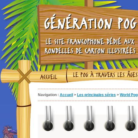
GÉNÉRATION POG
LE SITE FRANCOPHONE DÉDIÉ AUX
RONDELLES DE CARTON ILLUSTRÉES
LE POG À TRAVERS LES ÂGES
ACCUEIL
Navigation :
Accueil
>
Les principales séries
>
World Pog 