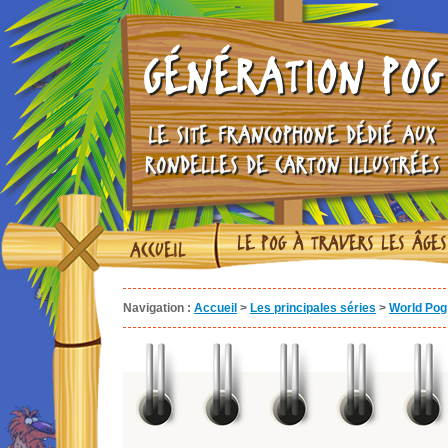
GÉNÉRATION POG
LE SITE FRANCOPHONE DÉDIÉ AUX
RONDELLES DE CARTON ILLUSTRÉES
LE POG À TRAVERS LES ÂGES
ACCUEIL
Navigation :
Accueil
>
Les principales séries
>
World Pog 