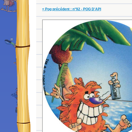
< Pog précédent : n°92 - POG D'API