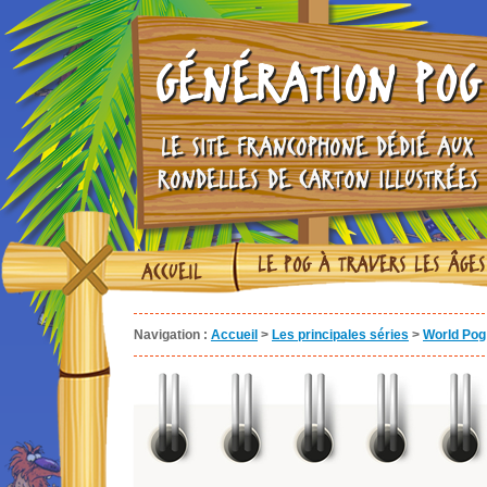
GÉNÉRATION POG
LE SITE FRANCOPHONE DÉDIÉ AUX
RONDELLES DE CARTON ILLUSTRÉES
LE POG À TRAVERS LES ÂGES
ACCUEIL
Navigation :
Accueil
>
Les principales séries
>
World Pog 