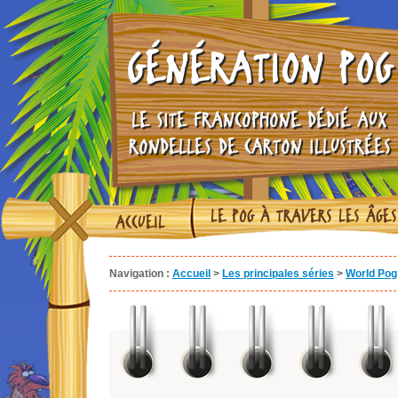
GÉNÉRATION POG
LE SITE FRANCOPHONE DÉDIÉ AUX
RONDELLES DE CARTON ILLUSTRÉES
LE POG À TRAVERS LES ÂGES
ACCUEIL
Navigation :
Accueil
>
Les principales séries
>
World Pog 