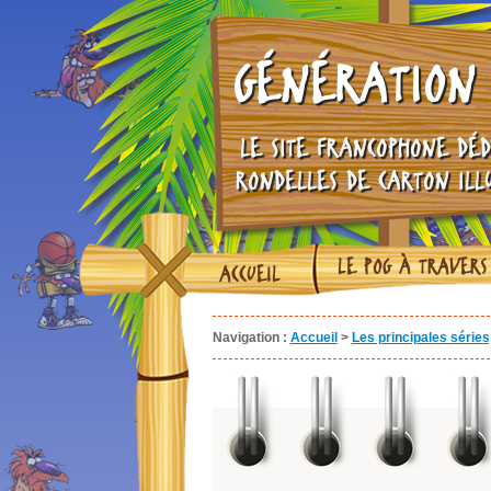
GÉNÉRATION 
LE SITE FRANCOPHONE DÉD
RONDELLES DE CARTON ILL
LE POG À TRAVERS
ACCUEIL
Navigation :
Accueil
>
Les principales séries