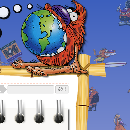
S
GO !