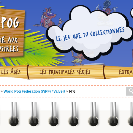
POG
LE JEU QUE TU COLLECTIONNES
IÉ AUX
USTRÉES
 LES ÂGES
LES PRINCIPALES SÉRIES
EXTRA
>
World Pog Federation (WPF) / Valvert
>
N°6