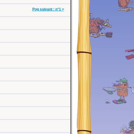
Pog suivant : n°1 >