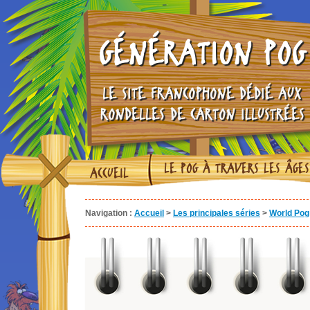
GÉNÉRATION POG
LE SITE FRANCOPHONE DÉDIÉ AUX
RONDELLES DE CARTON ILLUSTRÉES
LE POG À TRAVERS LES ÂGES
ACCUEIL
Navigation :
Accueil
>
Les principales séries
>
World Pog 