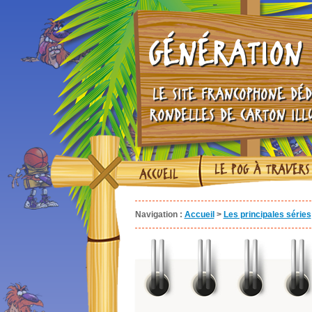
GÉNÉRATION 
LE SITE FRANCOPHONE DÉD
RONDELLES DE CARTON ILL
LE POG À TRAVERS
ACCUEIL
Navigation :
Accueil
>
Les principales séries