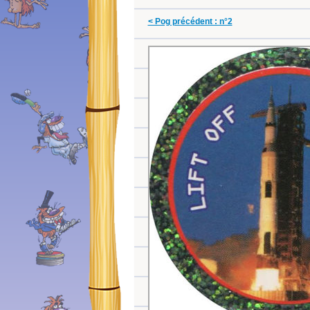
< Pog précédent : n°2