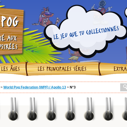
POG
LE JEU QUE TU COLLECTIONNES
IÉ AUX
USTRÉES
 LES ÂGES
LES PRINCIPALES SÉRIES
EXTRA
>
World Pog Federation (WPF) / Apollo 13
>
N°3