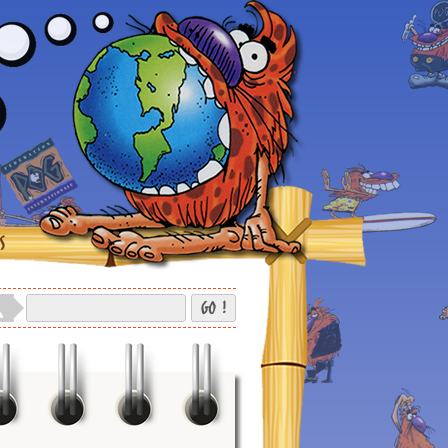
S
GO !