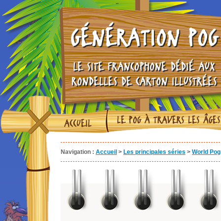
GÉNÉRATION POG
LE SITE FRANCOPHONE DÉDIÉ AUX
RONDELLES DE CARTON ILLUSTRÉES
LE POG À TRAVERS LES ÂGES
ACCUEIL
Navigation :
Accueil
>
Les principales séries
>
World Pog 