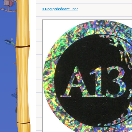
< Pog précédent : n°7