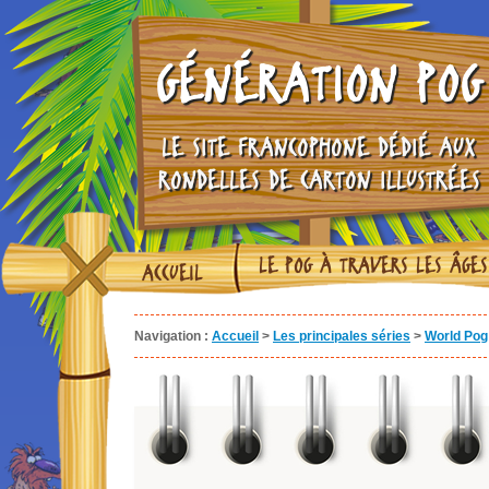
GÉNÉRATION POG
LE SITE FRANCOPHONE DÉDIÉ AUX
RONDELLES DE CARTON ILLUSTRÉES
LE POG À TRAVERS LES ÂGES
ACCUEIL
Navigation :
Accueil
>
Les principales séries
>
World Pog 