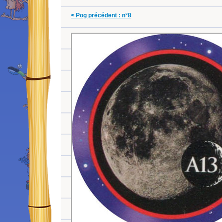
< Pog précédent : n°8