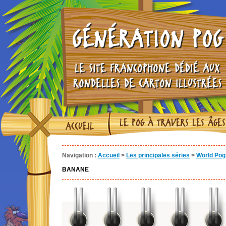
GÉNÉRATION POG
LE SITE FRANCOPHONE DÉDIÉ AUX
RONDELLES DE CARTON ILLUSTRÉES
LE POG À TRAVERS LES ÂGES
ACCUEIL
Navigation :
Accueil
>
Les principales séries
>
World Pog 
BANANE