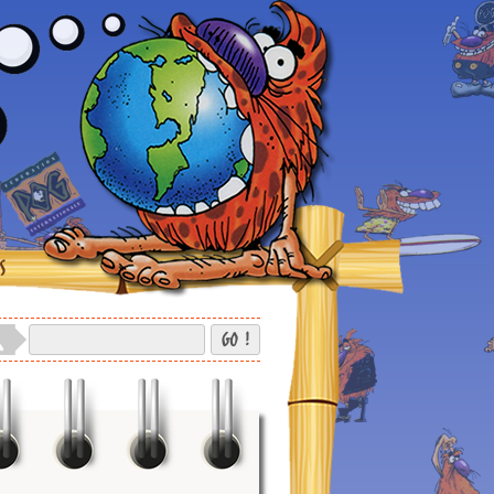
S
GO !