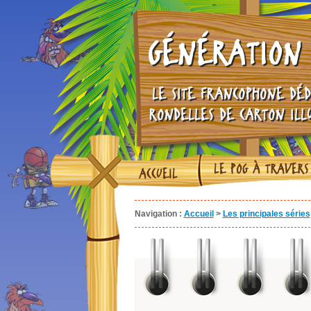
GÉNÉRATION 
LE SITE FRANCOPHONE DÉD
RONDELLES DE CARTON ILL
LE POG À TRAVERS
ACCUEIL
Navigation :
Accueil
>
Les principales séries