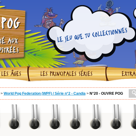
POG
LE JEU QUE TU COLLECTIONNES
IÉ AUX
USTRÉES
 LES ÂGES
LES PRINCIPALES SÉRIES
EXTRA
>
World Pog Federation (WPF) / Série n°2 - Candia
>
N°20 - OUVRE POG