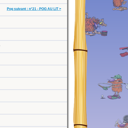
Pog suivant : n°21 - POG AU LIT >
0