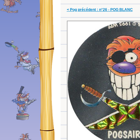
< Pog précédent : n°26 - POG BLANC