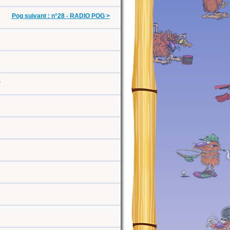
Pog suivant : n°28 - RADIO POG >
0