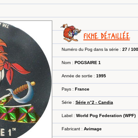
FICHE DÉTAILLÉE
Numéro du Pog dans la série :
27 / 10
Nom :
POGSAIRE 1
Année de sortie :
1995
Pays :
France
Série :
Série n°2 - Candia
Label :
World Pog Federation (WPF)
Fabricant :
Avimage