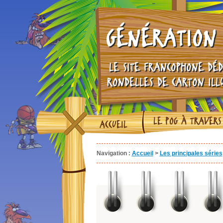
GÉNÉRATION 
LE SITE FRANCOPHONE DÉD
RONDELLES DE CARTON ILL
LE POG À TRAVERS
ACCUEIL
Navigation :
Accueil
>
Les principales séries