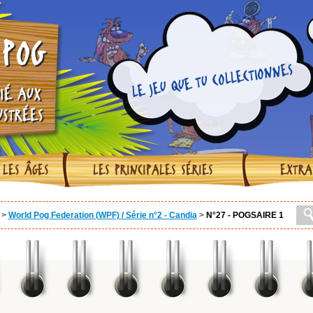
POG
LE JEU QUE TU COLLECTIONNES
IÉ AUX
USTRÉES
 LES ÂGES
LES PRINCIPALES SÉRIES
EXTRA
>
World Pog Federation (WPF) / Série n°2 - Candia
>
N°27 - POGSAIRE 1