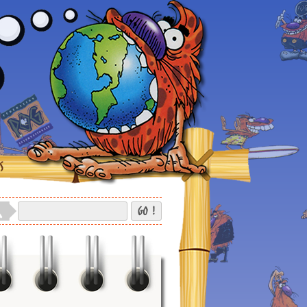
S
GO !