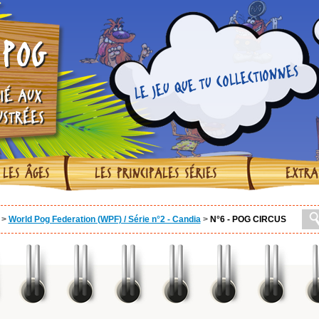
POG
LE JEU QUE TU COLLECTIONNES
IÉ AUX
USTRÉES
 LES ÂGES
LES PRINCIPALES SÉRIES
EXTRA
>
World Pog Federation (WPF) / Série n°2 - Candia
>
N°6 - POG CIRCUS