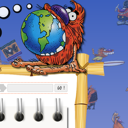
S
GO !