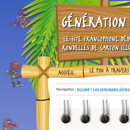
GÉNÉRATION 
LE SITE FRANCOPHONE DÉD
RONDELLES DE CARTON ILL
LE POG À TRAVERS
ACCUEIL
Navigation :
Accueil
>
Les principales séries