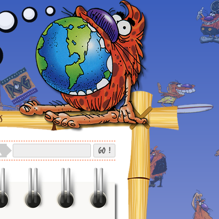
S
GO !