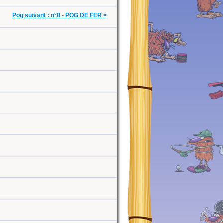
Pog suivant : n°8 - POG DE FER >