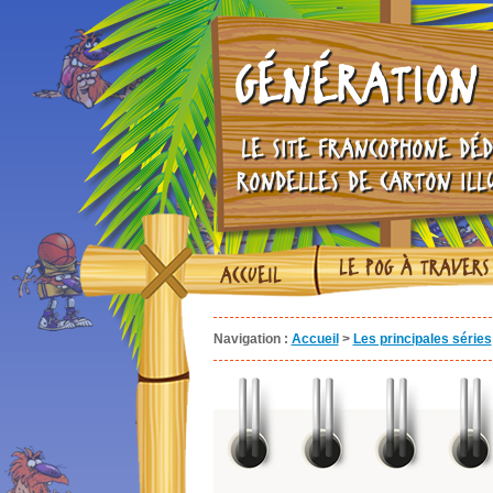
GÉNÉRATION 
LE SITE FRANCOPHONE DÉD
RONDELLES DE CARTON ILL
LE POG À TRAVERS
ACCUEIL
Navigation :
Accueil
>
Les principales séries