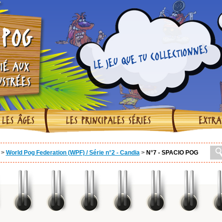
POG
LE JEU QUE TU COLLECTIONNES
IÉ AUX
USTRÉES
 LES ÂGES
LES PRINCIPALES SÉRIES
EXTRA
>
World Pog Federation (WPF) / Série n°2 - Candia
>
N°7 - SPACIO POG