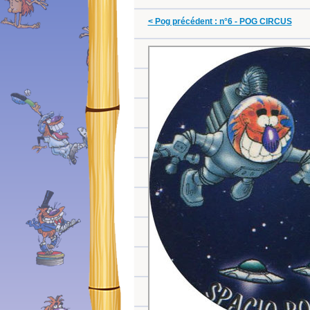
< Pog précédent : n°6 - POG CIRCUS