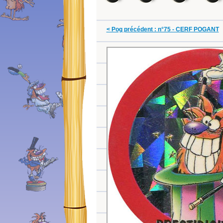
< Pog précédent : n°75 - CERF POGANT