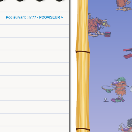
Pog suivant : n°77 - POGVISEUR >
0