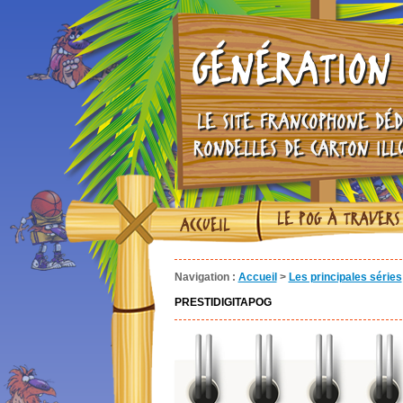
GÉNÉRATION 
LE SITE FRANCOPHONE DÉD
RONDELLES DE CARTON ILL
LE POG À TRAVERS
ACCUEIL
Navigation :
Accueil
>
Les principales séries
PRESTIDIGITAPOG