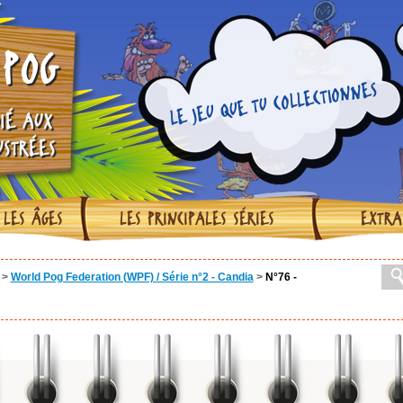
POG
LE JEU QUE TU COLLECTIONNES
IÉ AUX
USTRÉES
 LES ÂGES
LES PRINCIPALES SÉRIES
EXTRA
>
World Pog Federation (WPF) / Série n°2 - Candia
>
N°76 -