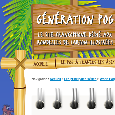
GÉNÉRATION POG
LE SITE FRANCOPHONE DÉDIÉ AUX
RONDELLES DE CARTON ILLUSTRÉES
LE POG À TRAVERS LES ÂGES
ACCUEIL
Navigation :
Accueil
>
Les principales séries
>
World Pog 