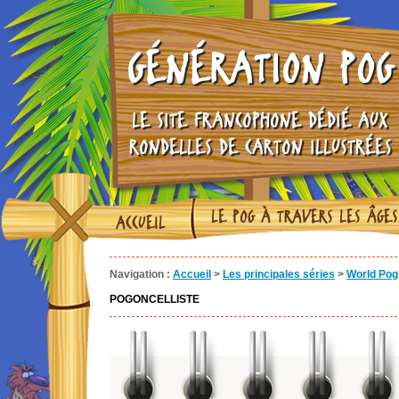
GÉNÉRATION POG
LE SITE FRANCOPHONE DÉDIÉ AUX
RONDELLES DE CARTON ILLUSTRÉES
LE POG À TRAVERS LES ÂGES
ACCUEIL
Navigation :
Accueil
>
Les principales séries
>
World Pog 
POGONCELLISTE