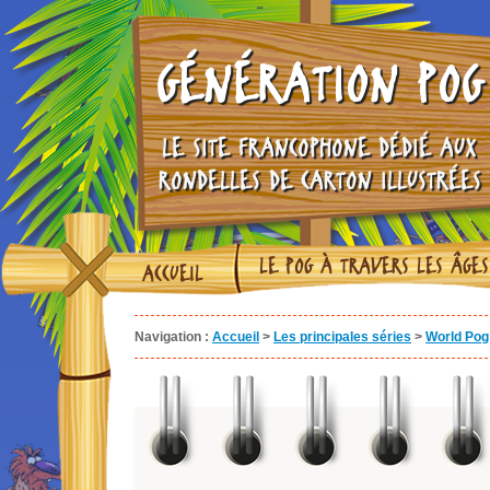
GÉNÉRATION POG
LE SITE FRANCOPHONE DÉDIÉ AUX
RONDELLES DE CARTON ILLUSTRÉES
LE POG À TRAVERS LES ÂGES
ACCUEIL
Navigation :
Accueil
>
Les principales séries
>
World Pog 