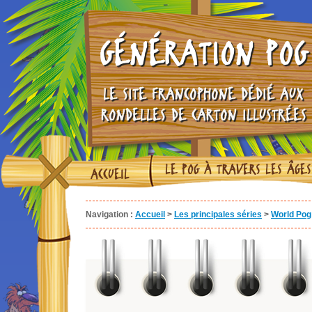
GÉNÉRATION POG
LE SITE FRANCOPHONE DÉDIÉ AUX
RONDELLES DE CARTON ILLUSTRÉES
LE POG À TRAVERS LES ÂGES
ACCUEIL
Navigation :
Accueil
>
Les principales séries
>
World Pog 