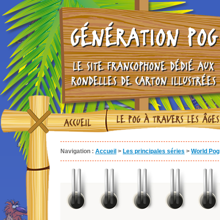
GÉNÉRATION POG
LE SITE FRANCOPHONE DÉDIÉ AUX
RONDELLES DE CARTON ILLUSTRÉES
LE POG À TRAVERS LES ÂGES
ACCUEIL
Navigation :
Accueil
>
Les principales séries
>
World Pog