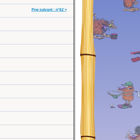
Pog suivant : n°62 >
0