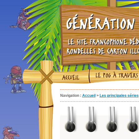
GÉNÉRATION 
LE SITE FRANCOPHONE DÉD
RONDELLES DE CARTON ILL
LE POG À TRAVERS
ACCUEIL
Navigation :
Accueil
>
Les principales séries