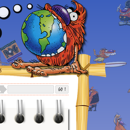
S
GO !