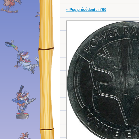
< Pog précédent : n°60