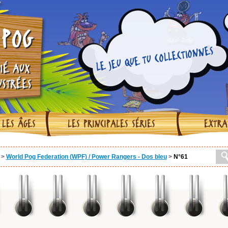
POG
LE JEU QUE TU COLLECTIONNES
IÉ AUX
USTRÉES
 LES ÂGES
LES PRINCIPALES SÉRIES
EXTRA
>
World Pog Federation (WPF) / Power Rangers - Dos bleu
>
N°61