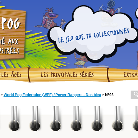
POG
LE JEU QUE TU COLLECTIONNES
IÉ AUX
USTRÉES
 LES ÂGES
LES PRINCIPALES SÉRIES
EXTRA
>
World Pog Federation (WPF) / Power Rangers - Dos bleu
>
N°93