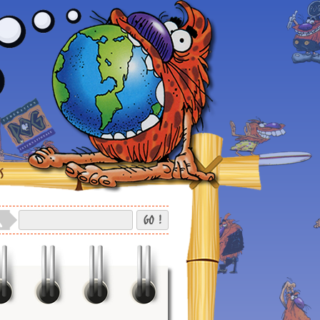
S
GO !