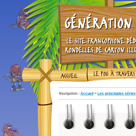
GÉNÉRATION 
LE SITE FRANCOPHONE DÉD
RONDELLES DE CARTON ILL
LE POG À TRAVERS
ACCUEIL
Navigation :
Accueil
>
Les principales séries