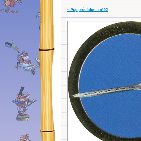
< Pog précédent : n°92