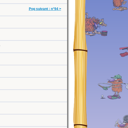
Pog suivant : n°94 >
0