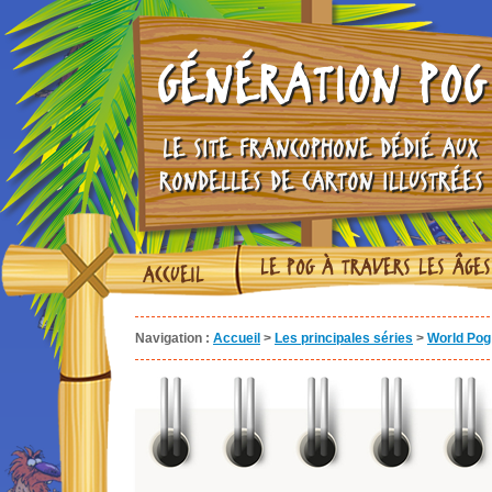
GÉNÉRATION POG
LE SITE FRANCOPHONE DÉDIÉ AUX
RONDELLES DE CARTON ILLUSTRÉES
LE POG À TRAVERS LES ÂGES
ACCUEIL
Navigation :
Accueil
>
Les principales séries
>
World Pog