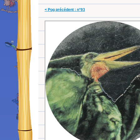
< Pog précédent : n°93