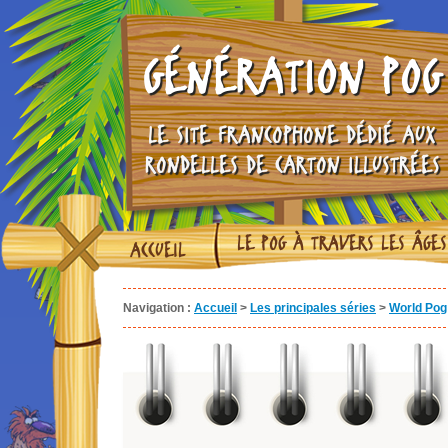
GÉNÉRATION POG
LE SITE FRANCOPHONE DÉDIÉ AUX
RONDELLES DE CARTON ILLUSTRÉES
LE POG À TRAVERS LES ÂGES
ACCUEIL
Navigation :
Accueil
>
Les principales séries
>
World Pog