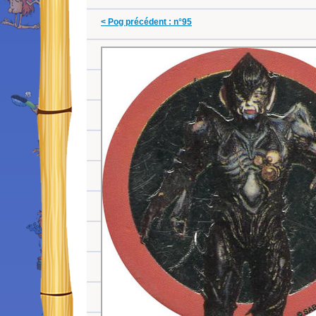
< Pog précédent : n°95