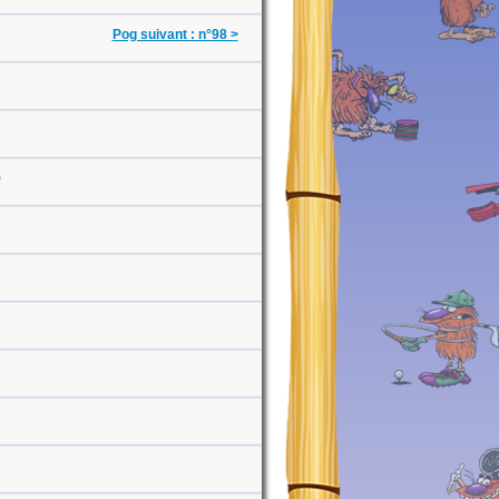
Pog suivant : n°98 >
0