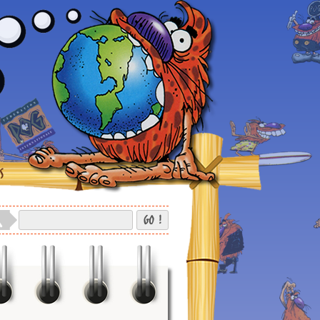
S
GO !