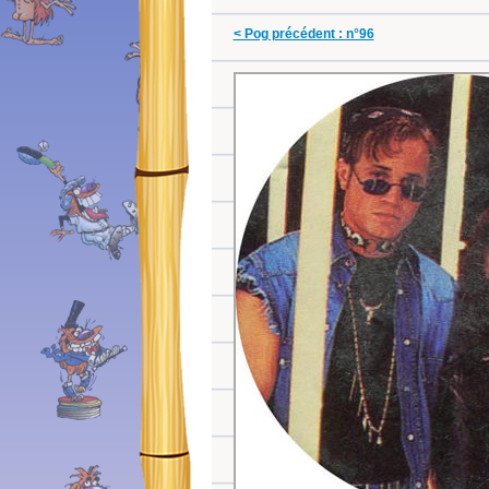
< Pog précédent : n°96