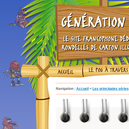
GÉNÉRATION 
LE SITE FRANCOPHONE DÉD
RONDELLES DE CARTON ILL
LE POG À TRAVERS
ACCUEIL
Navigation :
Accueil
>
Les principales séries