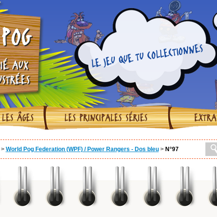
POG
LE JEU QUE TU COLLECTIONNES
IÉ AUX
USTRÉES
 LES ÂGES
LES PRINCIPALES SÉRIES
EXTRA
>
World Pog Federation (WPF) / Power Rangers - Dos bleu
>
N°97